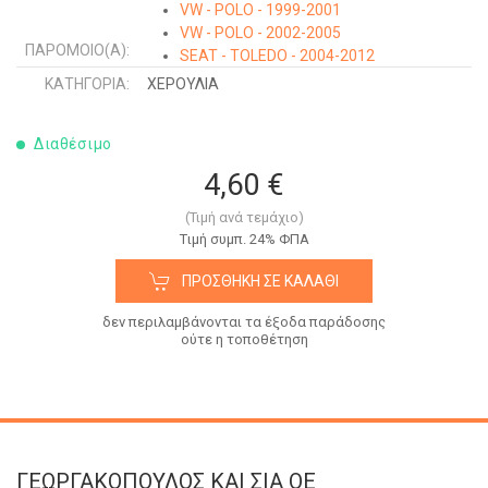
VW - POLO - 1999-2001
VW - POLO - 2002-2005
ΠΑΡΌΜΟΙΟ(Α):
SEAT - TOLEDO - 2004-2012
SKODA - OCTAVIA 5 - 2004-2008
ΚΑΤΗΓΟΡΊΑ:
ΧΕΡΟΥΛΙΑ
SEAT - IBIZA - 2002-2008
SEAT - CORDOBA - 2002-2008
Διαθέσιμο
SEAT - LEON - 2005-2013
SKODA - ROOMSTER-PRAKTIK - 2006-
4,60 €
2010
VW - POLO - 2005-2009
(Τιμή ανά τεμάχιο)
VW - PASSAT - 2005-2011
Tιμή συμπ. 24% ΦΠΑ
VW - TIGUAN - 2007-2011
ΠΡΟΣΘΉΚΗ ΣΕ ΚΑΛΆΘΙ
SEAT - CORDOBA - 1993-1995
SEAT - CORDOBA - 1995-1997
δεν περιλαμβάνονται τα έξοδα παράδοσης
SEAT - CORDOBA - 1997-1998
ούτε η τοποθέτηση
SEAT - AROSA - 1997-2000
SEAT - AROSA - 2000-2004
SKODA - FABIA - 1999-2007
SEAT - ALTEA - 2004-2015
SKODA - OCTAVIA 5 - 2008-2013
VW - TOURAN - 2003-2006
ΓΕΩΡΓΑΚΟΠΟΥΛΟΣ KAI ΣΙΑ OE