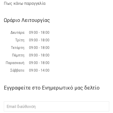
Πως κάνω παραγγελία
SKODA - ROOMSTER - 2010-2015
VW - CROSS POLO - 2005-2009
VW - CROSS POLO - 2009-2017
Ωράριο Λειτουργίας
VW - TRANSPORTER (T5) - 2010-2015
VW - TRANSPORTER (T6) - 2015-2019
VW - PASSAT - 2011-2015
Δευτέρα:
09:00 - 18:00
VW - TOURAN - 2010-2015
Τρίτη:
09:00 - 18:00
VW - CROSS TOURAN - 2007-2010
VW - CADDY - 2010-2015
Τετάρτη:
09:00 - 18:00
VW - CADDY - 2015-2020
Πέμπτη:
09:00 - 18:00
VW - EOS - 2011-2015
VW - TIGUAN - 2011-2016
Παρασκευή:
09:00 - 18:00
VW - GOLF V VARIANT - 2007-2009
Σάββατο:
09:00 - 14:00
Εγγραφείτε στο Ενημερωτικό μας δελτίο