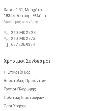
VW - TOURAN - 2007-2010
VW - PASSAT CC - 2008-2012
Ιλισσού 51, Μοσχάτο,
VW - GOLF IV - 1998-2004
18344, Αττική - Ελλάδα
VW - JETTA - 2005-2010
VW - TRANSPORTER (T5) - 2003-2010
Βρείτε μας στο χάρτη
VW - CADDY - 2004-2010
VW - GOLF VI - 2008-2013
210.940.27.28
SKODA - FABIA - 2007-2010
210.940.2775
SEAT - IBIZA - 2008-2012
697.236.9334
VW - POLO - 1994-1999
VW - EOS - 2006-2011
VW - BORA - 1998-2005
Χρήσιμοι Σύνδεσμοι
SEAT - IBIZA - 2012-2015
SEAT - IBIZA - 2015-2017
Η Εταιρεία μας
SEAT - Mii - 2012-
SKODA - SUPERB - 2008-2013
Αποστολές Προϊόντων
SKODA - SUPERB - 2013-2015
Τρόποι Πληρωμής
SKODA - FABIA - 2010-2014
SKODA - FABIA - 2014-2018
Πολιτική Επιστροφών
SKODA - YETI - 2009-2013
SKODA - YETI - 2013-
Όροι Χρήσης
SKODA - CITIGO - 2012-2017