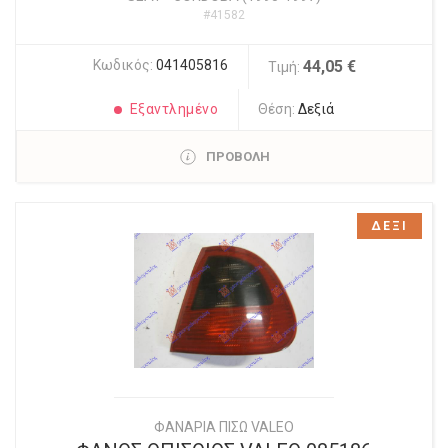
#41582
Κωδικός:
041405816
44,05 €
Τιμή:
Εξαντλημένο
Θέση:
Δεξιά
ΠΡΟΒΟΛΗ
ΔΕΞΙ
ΦΑΝΑΡΙΑ ΠΙΣΩ VALEO