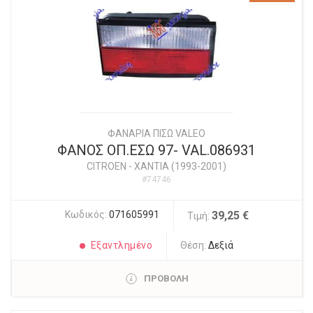
ΦΑΝΑΡΙΑ ΠΙΣΩ VALEO
ΦΑΝΟΣ ΟΠ.ΕΣΩ 97- VAL.086931
CITROEN
-
XANTIA (1993-2001)
#74746
Κωδικός:
071605991
39,25 €
Τιμή:
Εξαντλημένο
Θέση:
Δεξιά
ΠΡΟΒΟΛΗ