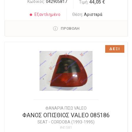
Κωδικός:
042905817
44,05 €
Τιμή:
Εξαντλημένο
Θέση:
Αριστερά
ΠΡΟΒΟΛΗ
ΔΕΞΙ
ΦΑΝΑΡΙΑ ΠΙΣΩ VALEO
ΦΑΝΟΣ ΟΠΙΣΘΙΟΣ VALEO 085186
SEAT
-
CORDOBA (1993-1995)
#41581