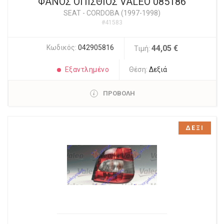
ΦΑΝΟΣ ΟΠΙΣΘΙΟΣ VALEO 085186
SEAT
-
CORDOBA (1997-1998)
#41583
Κωδικός:
042905816
44,05 €
Τιμή:
Εξαντλημένο
Θέση:
Δεξιά
ΠΡΟΒΟΛΗ
ΔΕΞΙ