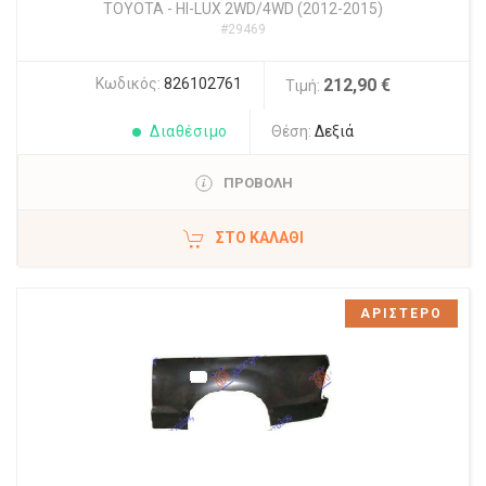
TOYOTA
-
HI-LUX 2WD/4WD (2012-2015)
#29469
Κωδικός:
826102761
212,90 €
Τιμή:
Διαθέσιμο
Θέση:
Δεξιά
ΠΡΟΒΟΛΗ
ΣΤΟ ΚΑΛΆΘΙ
ΑΡΙΣΤΕΡΟ