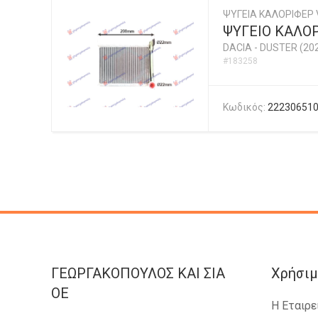
ΨΥΓΕΙΑ ΚΑΛΟΡΙΦΕΡ
ΨΥΓΕΙΟ ΚΑΛΟΡ
DACIA
-
DUSTER (202
#183258
Κωδικός:
22230651
ΓΕΩΡΓΑΚΟΠΟΥΛΟΣ KAI ΣΙΑ
Χρήσιμ
OE
Η Εταιρε