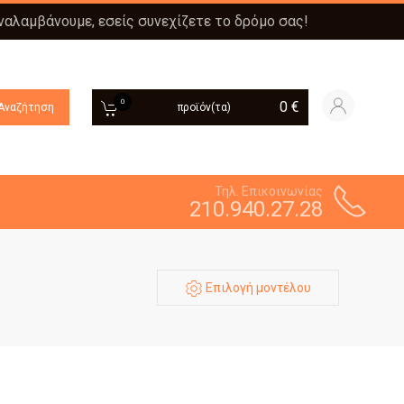
αναλαμβάνουμε, εσείς συνεχίζετε το δρόμο σας!
0
0
€
Αναζήτηση
προϊόν(τα)
Τηλ. Επικοινωνίας
210.940.27.28
Επιλογή μοντέλου