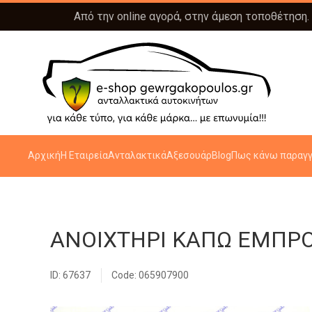
Από την online αγορά, στην άμεση τοποθέτηση.
Αρχική
Η Εταιρεία
Ανταλακτικά
Αξεσουάρ
Blog
Πως κάνω παραγγ
ΑΝΟΙΧΤΗΡΙ ΚΑΠΩ ΕΜΠΡΟ
ID: 67637
Code: 065907900