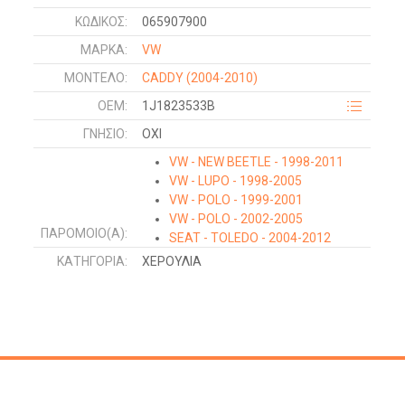
ΚΩΔΙΚΌΣ:
065907900
ΜΑΡΚΑ:
VW
ΜΟΝΤΕΛΟ:
CADDY
(2004-2010)
OEM:
1J1823533B
ΓΝΉΣΙΟ:
ΟΧΙ
VW - NEW BEETLE - 1998-2011
VW - LUPO - 1998-2005
VW - POLO - 1999-2001
VW - POLO - 2002-2005
ΠΑΡΌΜΟΙΟ(Α):
SEAT - TOLEDO - 2004-2012
SKODA - OCTAVIA 5 - 2004-2008
ΚΑΤΗΓΟΡΊΑ:
ΧΕΡΟΥΛΙΑ
SEAT - IBIZA - 2002-2008
SEAT - CORDOBA - 2002-2008
SEAT - LEON - 2005-2013
SKODA - ROOMSTER-PRAKTIK -
2006-2010
VW - POLO - 2005-2009
VW - PASSAT - 2005-2011