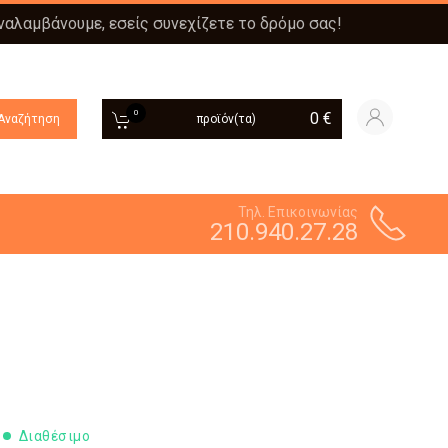
αναλαμβάνουμε, εσείς συνεχίζετε το δρόμο σας!
0
0
€
Αναζήτηση
προϊόν(τα)
Τηλ. Επικοινωνίας
210.940.27.28
Διαθέσιμο