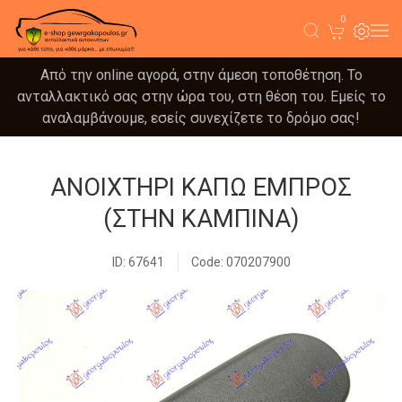
0
Από την online αγορά, στην άμεση τοποθέτηση. Το
ανταλλακτικό σας στην ώρα του, στη θέση του. Εμείς το
αναλαμβάνουμε, εσείς συνεχίζετε το δρόμο σας!
ΑΝΟΙΧΤΗΡΙ ΚΑΠΩ ΕΜΠΡΟΣ
(ΣΤΗΝ ΚΑΜΠΙΝΑ)
ID: 67641
Code: 070207900