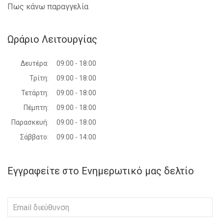
Πως κάνω παραγγελία
SKODA - ROOMSTER - 2010-2015
VW - CROSS POLO - 2005-2009
VW - CROSS POLO - 2009-2017
Ωράριο Λειτουργίας
VW - TRANSPORTER (T5) - 2010-2015
VW - TRANSPORTER (T6) - 2015-2019
VW - PASSAT - 2011-2015
Δευτέρα:
09:00 - 18:00
VW - TOURAN - 2010-2015
Τρίτη:
09:00 - 18:00
VW - CROSS TOURAN - 2007-2010
VW - CADDY - 2010-2015
Τετάρτη:
09:00 - 18:00
VW - CADDY - 2015-2020
Πέμπτη:
09:00 - 18:00
VW - EOS - 2011-2015
VW - TIGUAN - 2011-2016
Παρασκευή:
09:00 - 18:00
VW - GOLF V VARIANT - 2007-2009
Σάββατο:
09:00 - 14:00
Εγγραφείτε στο Ενημερωτικό μας δελτίο