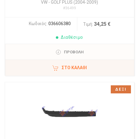
VW
-
GOLF PLUS (2004-2009)
#36499
Κωδικός:
036606380
34,25 €
Τιμή:
Διαθέσιμο
ΠΡΟΒΟΛΗ
ΣΤΟ ΚΑΛΆΘΙ
ΔΕΞΙ