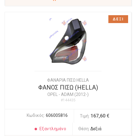
ΔΕΞΙ
ΦΑΝΑΡΙΑ ΠΙΣΩ HELLA
ΦΑΝΟΣ ΠΙΣΩ (HELLA)
OPEL
-
ADAM (2012-)
#144435
Κωδικός:
606005816
167,60 €
Τιμή:
Εξαντλημένο
Θέση:
Δεξιά