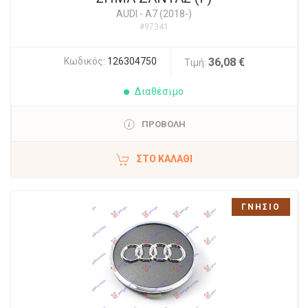
AUDI
-
A7 (2018-)
#97341
Κωδικός:
126304750
36,08 €
Τιμή:
Διαθέσιμο
ΠΡΟΒΟΛΗ
ΣΤΟ ΚΑΛΆΘΙ
ΓΝΗΣΙΟ