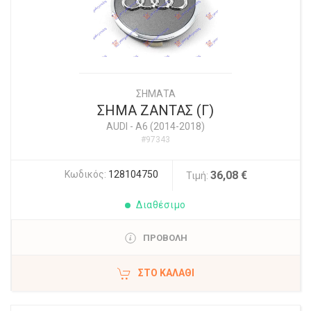
ΣΗΜΑΤΑ
ΣΗΜΑ ΖΑΝΤΑΣ (Γ)
AUDI
-
A6 (2014-2018)
#97343
Κωδικός:
128104750
36,08 €
Τιμή:
Διαθέσιμο
ΠΡΟΒΟΛΗ
ΣΤΟ ΚΑΛΆΘΙ