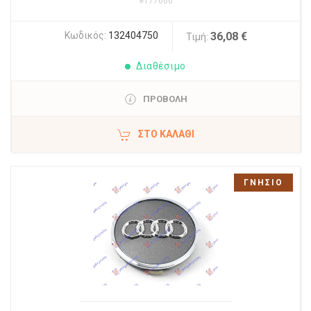
#177666
Κωδικός:
132404750
36,08 €
Τιμή:
Διαθέσιμο
ΠΡΟΒΟΛΗ
ΣΤΟ ΚΑΛΆΘΙ
ΓΝΗΣΙΟ