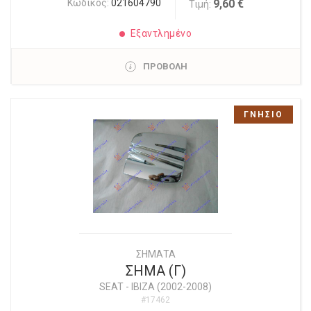
Κωδικός:
021604790
9,60 €
Τιμή:
Εξαντλημένο
ΠΡΟΒΟΛΗ
ΓΝΗΣΙΟ
ΣΗΜΑΤΑ
ΣΗΜΑ (Γ)
SEAT
-
IBIZA (2002-2008)
#17462