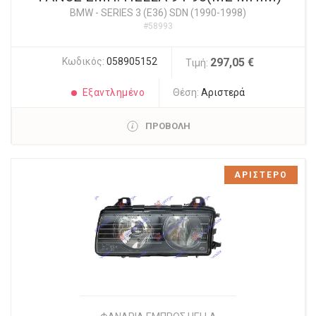
BMW
-
SERIES 3 (E36) SDN (1990-1998)
#58993
Κωδικός:
058905152
297,05 €
Τιμή:
Εξαντλημένο
Θέση:
Αριστερά
ΠΡΟΒΟΛΗ
ΑΡΙΣΤΕΡΟ