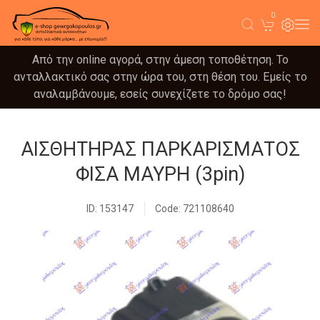
0
Από την online αγορά, στην άμεση τοποθέτηση. Το
ανταλλακτικό σας στην ώρα του, στη θέση του. Εμείς το
αναλαμβάνουμε, εσείς συνεχίζετε το δρόμο σας!
ΑΙΣΘΗΤΗΡΑΣ ΠΑΡΚΑΡΙΣΜΑΤΟΣ
ΦΙΣΑ ΜΑΥΡΗ (3pin)
ID: 153147
Code: 721108640