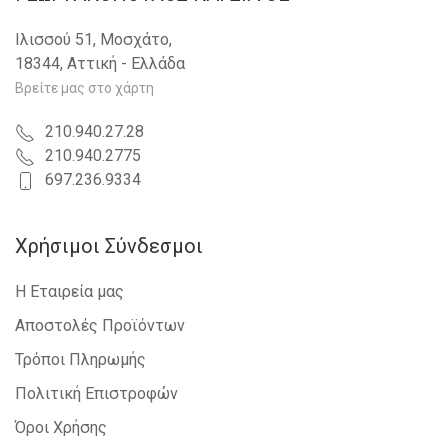
VW - TIGUAN - 2007-2011
FORD - FIESTA - 2002-2008
Ιλισσού 51, Μοσχάτο,
VW - GOLF PLUS - 2004-2009
18344, Αττική - Ελλάδα
FIAT - PUNTO - 1999-2003
FORD - FOCUS - 2008-2011
Βρείτε μας στο χάρτη
VW - POLO - 2009-2014
FIAT - PUNTO - 2003-2011
210.940.27.28
FIAT - GRANDE PUNTO - 2005-2012
210.940.2775
LANCIA - DELTA - 2008-2014
697.236.9334
SEAT - ALTEA - 2004-2015
SEAT - EXEO - 2009-2013
SKODA - OCTAVIA 5 - 2008-2013
Χρήσιμοι Σύνδεσμοι
VW - TOURAN - 2003-2006
VW - TOURAN - 2007-2010
Η Εταιρεία μας
VW - PASSAT CC - 2008-2012
FORD - MONDEO - 2007-2011
Αποστολές Προϊόντων
LAND ROVER - FREELANDER - 2007-2014
Τρόποι Πληρωμής
PORSCHE - CAYENNE - 2003-2010
BMW - X3 (E83) - 2007-2011
Πολιτική Επιστροφών
VOLVO - S80 - 2006-2013
AUDI - A5 - 2007-2011
Όροι Χρήσης
FORD - MONDEO - 2000-2007