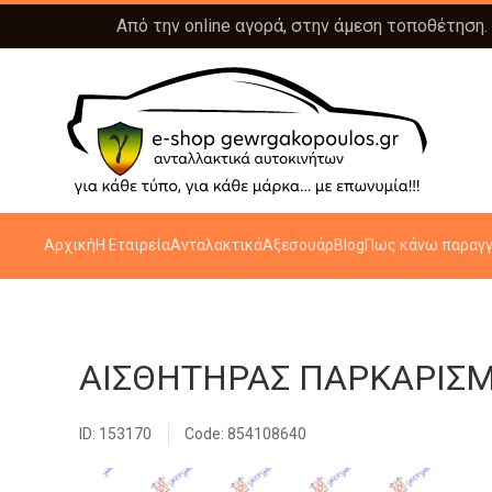
Από την online αγορά, στην άμεση τοποθέτηση.
Αρχική
Η Εταιρεία
Ανταλακτικά
Αξεσουάρ
Blog
Πως κάνω παραγγ
ΑΙΣΘΗΤΗΡΑΣ ΠΑΡΚΑΡΙΣΜΑ
ID: 153170
Code: 854108640