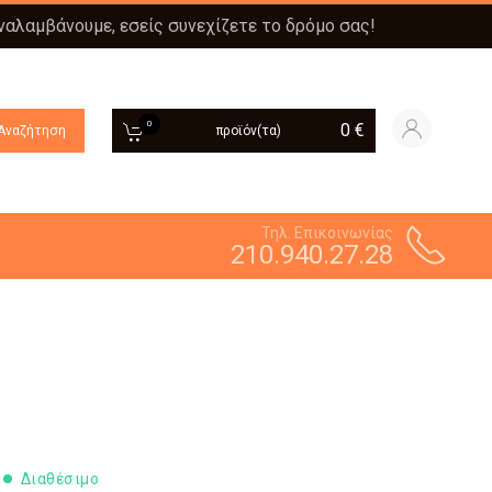
αναλαμβάνουμε, εσείς συνεχίζετε το δρόμο σας!
0
0
€
Αναζήτηση
προϊόν(τα)
Τηλ. Επικοινωνίας
210.940.27.28
Διαθέσιμο