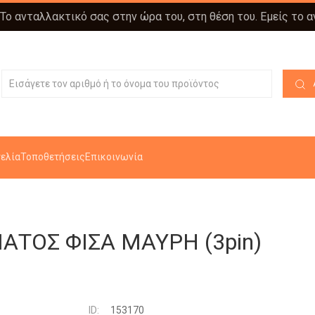
 Το ανταλλακτικό σας στην ώρα του, στη θέση του. Εμείς το 
ελία
Τοποθετήσεις
Επικοινωνία
ΤΟΣ ΦΙΣΑ ΜΑΥΡΗ (3pin)
ID:
153170