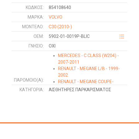
ΚΩΔΙΚΌΣ:
854108640
ΜΑΡΚΑ:
VOLVO
ΜΟΝΤΕΛΟ:
C30
(2010-)
OEM:
5902-01-0019P-BLIC
ΓΝΉΣΙΟ:
ΟΧΙ
MERCEDES - C CLASS (W204) -
2007-2011
RENAULT - MEGANE L/B - 1999-
2002
ΠΑΡΌΜΟΙΟ(Α):
RENAULT - MEGANE COUPE-
CABRIO - 1999-2002
ΚΑΤΗΓΟΡΊΑ:
ΑΙΣΘΗΤΗΡΕΣ ΠΑΡΚΑΡΙΣΜΑΤΟΣ
FIAT - 500 - 2007-2015
AUDI - A4 - 2004-2007
MERCEDES - A CLASS (W169) -
2004-2012
AUDI - A4 - 2000-2004
AUDI - A6 - 2004-2008
SKODA - OCTAVIA 5 - 2004-2008