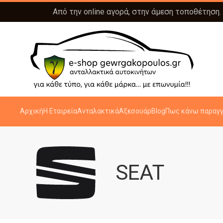
Από την online αγορά, στην άμεση τοποθέτηση.
Αρχική
Η Εταιρεία
Ανταλακτικά
Αξεσουάρ
Blog
Πως κάνω παραγγ
SEAT