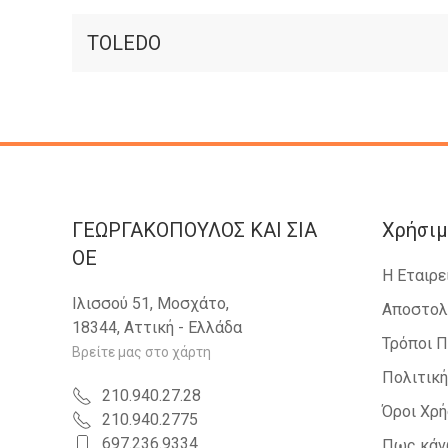
TOLEDO
ΓΕΩΡΓΑΚΟΠΟΥΛΟΣ KAI ΣΙΑ
Χρήσιμ
OE
Η Εταιρε
Ιλισσού 51, Μοσχάτο,
Αποστολ
18344, Αττική - Ελλάδα
Τρόποι 
Βρείτε μας στο χάρτη
Πολιτικ
210.940.27.28
Όροι Χρ
210.940.2775
697.236.9334
Πως κάν