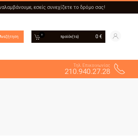
αναλαμβάνουμε, εσείς συνεχίζετε το δρόμο σας!
0
0
€
Αναζήτηση
προϊόν(τα)
Τηλ. Επικοινωνίας
210.940.27.28