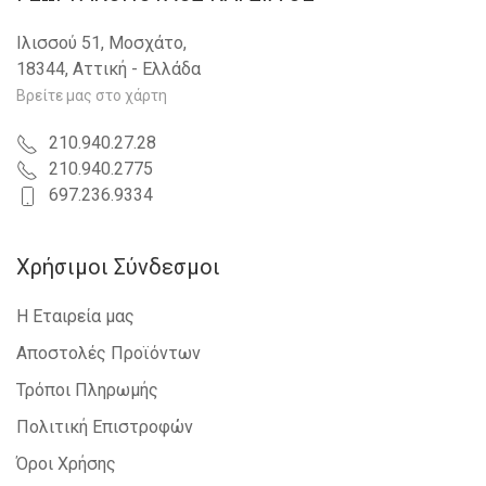
VW - TIGUAN - 2007-2011
FORD - FIESTA - 2002-2008
Ιλισσού 51, Μοσχάτο,
VW - GOLF PLUS - 2004-2009
18344, Αττική - Ελλάδα
FIAT - PUNTO - 1999-2003
FORD - FOCUS - 2008-2011
Βρείτε μας στο χάρτη
VW - POLO - 2009-2014
FIAT - PUNTO - 2003-2011
210.940.27.28
FIAT - GRANDE PUNTO - 2005-2012
210.940.2775
LANCIA - DELTA - 2008-2014
697.236.9334
SEAT - ALTEA - 2004-2015
SEAT - EXEO - 2009-2013
SKODA - OCTAVIA 5 - 2008-2013
Χρήσιμοι Σύνδεσμοι
VW - TOURAN - 2003-2006
VW - TOURAN - 2007-2010
Η Εταιρεία μας
VW - PASSAT CC - 2008-2012
FORD - MONDEO - 2007-2011
Αποστολές Προϊόντων
LAND ROVER - FREELANDER - 2007-2014
Τρόποι Πληρωμής
PORSCHE - CAYENNE - 2003-2010
BMW - X3 (E83) - 2007-2011
Πολιτική Επιστροφών
VOLVO - S80 - 2006-2013
AUDI - A5 - 2007-2011
Όροι Χρήσης
FORD - MONDEO - 2000-2007