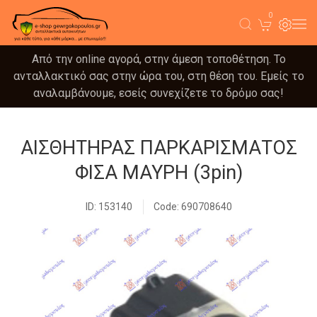
0
Από την online αγορά, στην άμεση τοποθέτηση. Το
ανταλλακτικό σας στην ώρα του, στη θέση του. Εμείς το
αναλαμβάνουμε, εσείς συνεχίζετε το δρόμο σας!
ΑΙΣΘΗΤΗΡΑΣ ΠΑΡΚΑΡΙΣΜΑΤΟΣ
ΦΙΣΑ ΜΑΥΡΗ (3pin)
ID: 153140
Code: 690708640