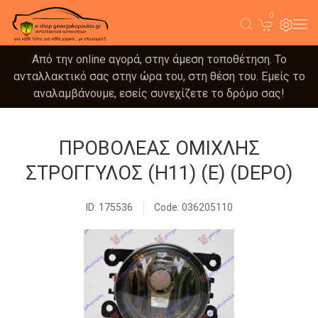
0
Από την online αγορά, στην άμεση τοποθέτηση. Το
ανταλλακτικό σας στην ώρα του, στη θέση του. Εμείς το
αναλαμβάνουμε, εσείς συνεχίζετε το δρόμο σας!
ΠΡΟΒΟΛΕΑΣ ΟΜΙΧΛΗΣ
ΣΤΡΟΓΓΥΛΟΣ (Η11) (E) (DEPO)
ID: 175536
Code: 036205110