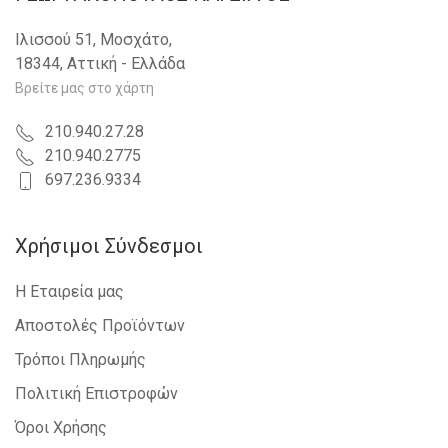
RENAULT - MEGANE COUPE - 2008-2014
RENAULT - TWINGO - 2007-2012
Ιλισσού 51, Μοσχάτο,
RENAULT - SCENIC - 2003-2009
18344, Αττική - Ελλάδα
OPEL - TIGRA CABRIO TWINTOP - 2004-
2009
Βρείτε μας στο χάρτη
PORSCHE - CAYENNE - 2003-2010
CITROEN - XSARA PICASSO - 1999-2007
210.940.27.28
SUZUKI - ALTO - 1999-2007
210.940.2775
MITSUBISHI - OUTLANDER - 2007-2011
697.236.9334
RENAULT - LAGUNA - 2007-2015
RENAULT - MEGANE H/B - S.W. - 2008-
2014
Χρήσιμοι Σύνδεσμοι
CITROEN - C4 PICASSO - 2007-2014
FORD - FIESTA - 2008-2013
Η Εταιρεία μας
RENAULT - KANGOO - 2008-2013
SUZUKI - SX4 - 2007-2013
Αποστολές Προϊόντων
RENAULT - MASTER/MASCOTT - 1998-
Τρόποι Πληρωμής
2009
OPEL - AGILA - 2008-2014
Πολιτική Επιστροφών
NISSAN - INTERSTAR - 2002-2009
SUZUKI - SPLASH - 2007-2012
Όροι Χρήσης
SUZUKI - ALTO - 2008-2014