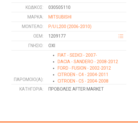
ΚΩΔΙΚΌΣ:
030505110
ΜΑΡΚΑ:
MITSUBISHI
ΜΟΝΤΕΛΟ:
P/U L200
(2006-2010)
OEM:
1209177
ΓΝΉΣΙΟ:
ΟΧΙ
FIAT - SEDICI - 2007-
DACIA - SANDERO - 2008-2012
FORD - FUSION - 2002-2012
CITROEN - C4 - 2004-2011
ΠΑΡΌΜΟΙΟ(Α):
CITROEN - C5 - 2004-2008
PEUGEOT - 407 - 2004-2010
ΚΑΤΗΓΟΡΊΑ:
ΠΡΟΒΟΛΕΙΣ AFTER MARKET
SUZUKI - SWIFT H/B - 2006-2011
PEUGEOT - 207 - 2006-2014
RENAULT - MEGANE SDN-H/B-L/B
- 2002-2005
RENAULT - MEGANE SDN-H/B-L/B
- 2005-2008
SUZUKI - GRAND VITARA - 2006-