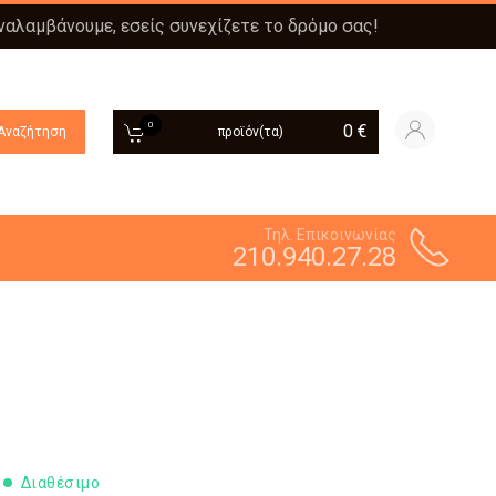
αναλαμβάνουμε, εσείς συνεχίζετε το δρόμο σας!
0
0
€
Αναζήτηση
προϊόν(τα)
Τηλ. Επικοινωνίας
210.940.27.28
Διαθέσιμο