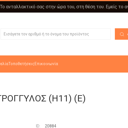
 Το ανταλλακτικό σας στην ώρα του, στη θέση του. Εμείς το 
ελία
Τοποθετήσεις
Επικοινωνία
ΟΓΓΥΛΟΣ (Η11) (Ε)
ID:
20884