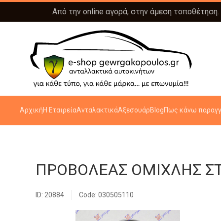
Από την online αγορά, στην άμεση τοποθέτηση.
Αρχική
Η Εταιρεία
Ανταλακτικά
Αξεσουάρ
Blog
Πως κάνω παραγγ
ΠΡΟΒΟΛΕΑΣ ΟΜΙΧΛΗΣ ΣΤΡ
ID: 20884
Code: 030505110