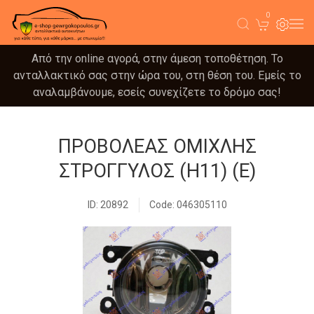
0
Από την online αγορά, στην άμεση τοποθέτηση. Το
ανταλλακτικό σας στην ώρα του, στη θέση του. Εμείς το
αναλαμβάνουμε, εσείς συνεχίζετε το δρόμο σας!
ΠΡΟΒΟΛΕΑΣ ΟΜΙΧΛΗΣ
ΣΤΡΟΓΓΥΛΟΣ (Η11) (E)
ID: 20892
Code: 046305110