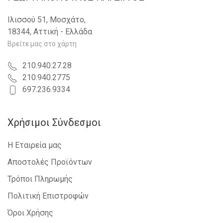
RENAULT - MEGANE COUPE - 2008-2014
RENAULT - TWINGO - 2007-2012
Ιλισσού 51, Μοσχάτο,
RENAULT - SCENIC - 2003-2009
18344, Αττική - Ελλάδα
OPEL - TIGRA CABRIO TWINTOP - 2004-
2009
Βρείτε μας στο χάρτη
PORSCHE - CAYENNE - 2003-2010
CITROEN - XSARA PICASSO - 1999-2007
210.940.27.28
SUZUKI - ALTO - 1999-2007
210.940.2775
MITSUBISHI - OUTLANDER - 2007-2011
697.236.9334
RENAULT - LAGUNA - 2007-2015
RENAULT - MEGANE H/B - S.W. - 2008-
2014
Χρήσιμοι Σύνδεσμοι
CITROEN - C4 PICASSO - 2007-2014
FORD - FIESTA - 2008-2013
Η Εταιρεία μας
RENAULT - KANGOO - 2008-2013
SUZUKI - SX4 - 2007-2013
Αποστολές Προϊόντων
RENAULT - MASTER/MASCOTT - 1998-
Τρόποι Πληρωμής
2009
OPEL - AGILA - 2008-2014
Πολιτική Επιστροφών
NISSAN - INTERSTAR - 2002-2009
SUZUKI - SPLASH - 2007-2012
Όροι Χρήσης
SUZUKI - ALTO - 2008-2014