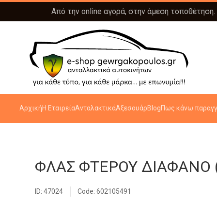
Από την online αγορά, στην άμεση τοποθέτηση.
Αρχική
Η Εταιρεία
Ανταλακτικά
Αξεσουάρ
Blog
Πως κάνω παραγγ
ΦΛΑΣ ΦΤΕΡΟΥ ΔΙΑΦΑΝΟ (Γ
ID: 47024
Code: 602105491