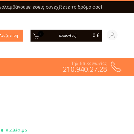
αναλαμβάνουμε, εσείς συνεχίζετε το δρόμο σας!
0
0
€
Αναζήτηση
προϊόν(τα)
Τηλ. Επικοινωνίας
210.940.27.28
Διαθέσιμο