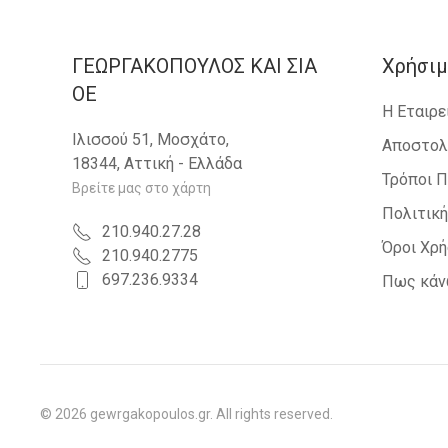
ΓΕΩΡΓΑΚΟΠΟΥΛΟΣ KAI ΣΙΑ
Χρήσιμ
OE
Η Εταιρε
Ιλισσού 51, Μοσχάτο,
Αποστολ
18344, Αττική - Ελλάδα
Τρόποι 
Βρείτε μας στο χάρτη
Πολιτικ
210.940.27.28
Όροι Χρ
210.940.2775
697.236.9334
Πως κάν
©
2026
gewrgakopoulos.gr. All rights reserved.