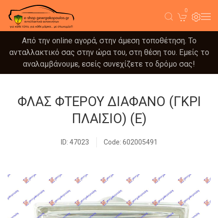
0
Από την online αγορά, στην άμεση τοποθέτηση. Το
ανταλλακτικό σας στην ώρα του, στη θέση του. Εμείς το
αναλαμβάνουμε, εσείς συνεχίζετε το δρόμο σας!
ΦΛΑΣ ΦΤΕΡΟΥ ΔΙΑΦΑΝΟ (ΓΚΡΙ
ΠΛΑΙΣΙΟ) (Ε)
ID: 47023
Code: 602005491