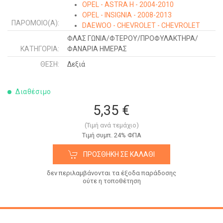
OPEL - ASTRA H - 2004-2010
OPEL - INSIGNIA - 2008-2013
ΠΑΡΌΜΟΙΟ(Α):
DAEWOO - CHEVROLET - CHEVROLET
CRUZE - 2009-2013
ΦΛΑΣ ΓΩΝΙΑ/ΦΤΕΡΟΥ/ΠΡΟΦΥΛΑΚΤΗΡΑ/
DAEWOO - CHEVROLET - CHEVROLET
ΚΑΤΗΓΟΡΊΑ:
ΦΑΝΑΡΙΑ ΗΜΕΡΑΣ
ORLANDO - 2011-
ΘΈΣΗ:
Δεξιά
OPEL - MERIVA - 2010-2014
OPEL - MERIVA - 2014-
OPEL - ADAM - 2012-
Διαθέσιμο
OPEL - INSIGNIA - 2013-2017
5,35 €
OPEL - CORSA E - 2015-2019
(Τιμή ανά τεμάχιο)
Tιμή συμπ. 24% ΦΠΑ
ΠΡΟΣΘΉΚΗ ΣΕ ΚΑΛΆΘΙ
δεν περιλαμβάνονται τα έξοδα παράδοσης
ούτε η τοποθέτηση