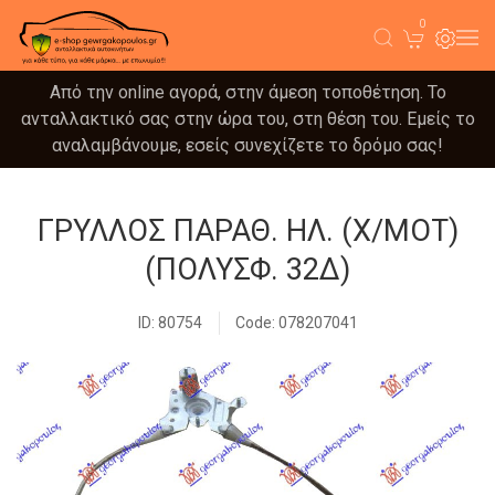
0
Από την online αγορά, στην άμεση τοποθέτηση. Το
ανταλλακτικό σας στην ώρα του, στη θέση του. Εμείς το
αναλαμβάνουμε, εσείς συνεχίζετε το δρόμο σας!
ΓΡΥΛΛΟΣ ΠΑΡΑΘ. ΗΛ. (Χ/ΜΟΤ)
(ΠΟΛΥΣΦ. 32Δ)
ID: 80754
Code: 078207041