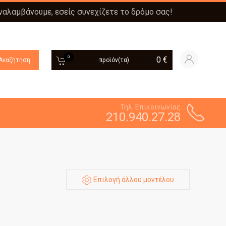
αναλαμβάνουμε, εσείς συνεχίζετε το δρόμο σας!
0
0
€
Αναζήτηση
προϊόν(τα)
Τηλ. Επικοινωνίας
210.940.27.28
Επιλογή άλλου μοντέλου