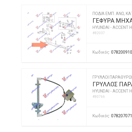
ΠΟΔΙΑ ΕΜΠ. ΑΝΩ, ΚΑΤ
ΓΕΦΥΡΑ ΜΗΧΑ
HYUNDAI
-
ACCENT H
#82037
Κωδικός:
07820091
ΓΡΥΛΛΟΙ ΠΑΡΑΘΥΡΩ
ΓΡΥΛΛΟΣ ΠΑΡΑ
HYUNDAI
-
ACCENT H
#80766
Κωδικός:
07820707