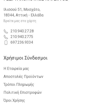
VW - T-CROSS - 2019-
Ιλισσού 51, Μοσχάτο,
18344, Αττική - Ελλάδα
Βρείτε μας στο χάρτη
210.940.27.28
210.940.2775
697.236.9334
Χρήσιμοι Σύνδεσμοι
Η Εταιρεία μας
Αποστολές Προϊόντων
Τρόποι Πληρωμής
Πολιτική Επιστροφών
Όροι Χρήσης