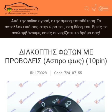
0
Από την online αγορά, στην άμεση τοποθέτηση. Το
ανταλλακτικό σας στην ώρα του, στη θέση του. Εμείς το
αναλαμβάνουμε, εσείς συνεχίζετε το δρόμο σας!
ΔΙΑΚΟΠΤΗΣ ΦΩΤΩΝ ΜΕ
ΠΡΟΒΟΛΕΙΣ (Ασπρο φως) (10pin)
ID: 170028
Code: 724107155