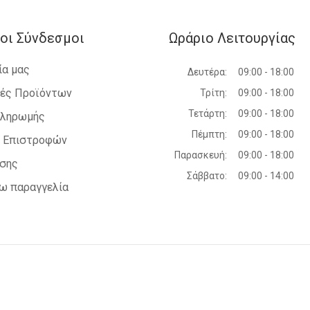
VW - GOLF IV - 1998-2004
SKODA - FABIA - 2007-2010
SEAT - IBIZA - 2008-2012
οι Σύνδεσμοι
Ωράριο Λειτουργίας
SEAT - IBIZA - 2012-2015
SEAT - IBIZA - 2015-2017
ία μας
Δευτέρα:
09:00 - 18:00
SKODA - SUPERB - 2008-2013
SKODA - SUPERB - 2013-2015
ές Προϊόντων
Τρίτη:
09:00 - 18:00
SKODA - SUPERB - 2015-2019
Τετάρτη:
09:00 - 18:00
Πληρωμής
SKODA - FABIA - 2010-2014
SKODA - FABIA - 2014-2018
Πέμπτη:
09:00 - 18:00
ή Επιστροφών
SKODA - YETI - 2009-2013
Παρασκευή:
09:00 - 18:00
ήσης
SKODA - YETI - 2013-
Σάββατο:
09:00 - 14:00
SKODA - ROOMSTER - 2010-2015
ω παραγγελία
VW - CROSS POLO - 2005-2009
VW - CROSS POLO - 2009-2017