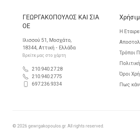
ΓΕΩΡΓΑΚΟΠΟΥΛΟΣ KAI ΣΙΑ
Χρήσιμ
OE
Η Εταιρε
Ιλισσού 51, Μοσχάτο,
Αποστολ
18344, Αττική - Ελλάδα
Τρόποι 
Βρείτε μας στο χάρτη
Πολιτικ
210.940.27.28
Όροι Χρ
210.940.2775
697.236.9334
Πως κάν
©
2026
gewrgakopoulos.gr. All rights reserved.