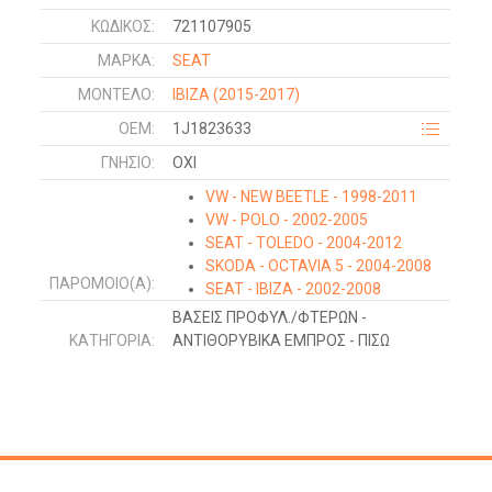
ΚΩΔΙΚΌΣ:
721107905
ΜΑΡΚΑ:
SEAT
ΜΟΝΤΕΛΟ:
IBIZA
(2015-2017)
OEM:
1J1823633
ΓΝΉΣΙΟ:
ΟΧΙ
VW - NEW BEETLE - 1998-2011
VW - POLO - 2002-2005
SEAT - TOLEDO - 2004-2012
SKODA - OCTAVIA 5 - 2004-2008
ΠΑΡΌΜΟΙΟ(Α):
SEAT - IBIZA - 2002-2008
SEAT - CORDOBA - 2002-2008
ΒΑΣΕΙΣ ΠΡΟΦΥΛ./ΦΤΕΡΩΝ -
SEAT - LEON - 2005-2013
ΚΑΤΗΓΟΡΊΑ:
ΑΝΤΙΘΟΡΥΒΙΚΑ ΕΜΠΡΟΣ - ΠΙΣΩ
SKODA - ROOMSTER-PRAKTIK -
2006-2010
VW - POLO - 2005-2009
SKODA - FABIA - 1999-2007
SEAT - ALTEA - 2004-2015
SKODA - OCTAVIA 5 - 2008-2013