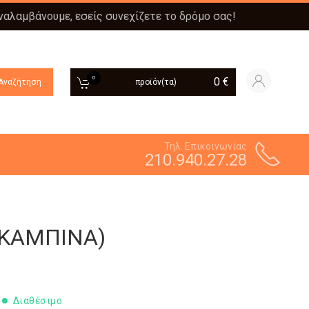
αναλαμβάνουμε, εσείς συνεχίζετε το δρόμο σας!
0
0
€
Αναζήτηση
προϊόν(τα)
Τηλ. Επικοινωνίας
210.940.27.28
 ΚΑΜΠΙΝΑ)
Διαθέσιμο