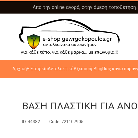
Από την online αγορά, στην άμεση τοποθέτηση.
Αρχική
Η Εταιρεία
Ανταλακτικά
Αξεσουάρ
Blog
Πως κάνω παραγγ
ΒΑΣΗ ΠΛΑΣΤΙΚΗ ΓΙΑ ΑΝ
ID: 44382
Code: 721107905