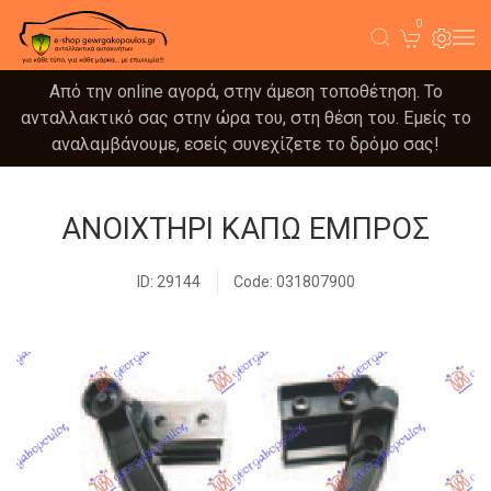
0
Από την online αγορά, στην άμεση τοποθέτηση. Το
ανταλλακτικό σας στην ώρα του, στη θέση του. Εμείς το
αναλαμβάνουμε, εσείς συνεχίζετε το δρόμο σας!
ΑΝΟΙΧΤΗΡΙ ΚΑΠΩ ΕΜΠΡΟΣ
ID: 29144
Code: 031807900