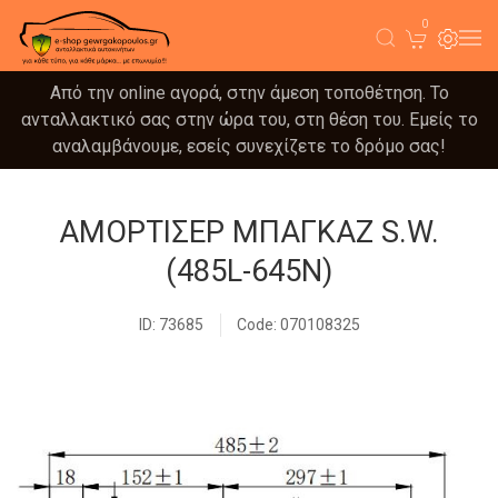
0
Από την online αγορά, στην άμεση τοποθέτηση. Το
ανταλλακτικό σας στην ώρα του, στη θέση του. Εμείς το
αναλαμβάνουμε, εσείς συνεχίζετε το δρόμο σας!
ΑΜΟΡΤΙΣΕΡ ΜΠΑΓΚΑΖ S.W.
(485L-645N)
ID: 73685
Code: 070108325