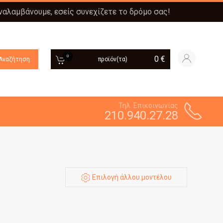
αναλαμβάνουμε, εσείς συνεχίζετε το δρόμο σας!
0
0
€
Αναζήτηση
προϊόν(τα)
Τηλ. Επικοινωνίας
210.940.27.28
Επιλογή άλλου μοντέλου