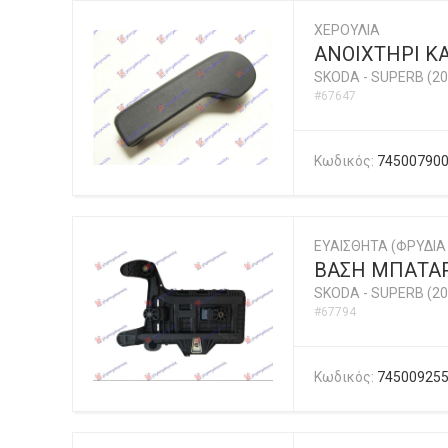
ΧΕΡΟΥΛΙΑ
ΑΝΟΙΧΤΗΡΙ Κ
SKODA
-
SUPERB (20
#67647
Κωδικός:
74500790
ΕΥΑΙΣΘΗΤΑ (ΦΡΥΔΙΑ 
ΒΑΣΗ ΜΠΑΤΑΡ
SKODA
-
SUPERB (20
#67794
Κωδικός:
74500925