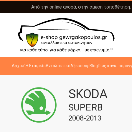
Από την online αγορά, στην άμεση τοποθέτηση.
Αρχική
Η Εταιρεία
Ανταλακτικά
Αξεσουάρ
Blog
Πως κάνω παραγγ
SKODA
SUPERB
2008-2013