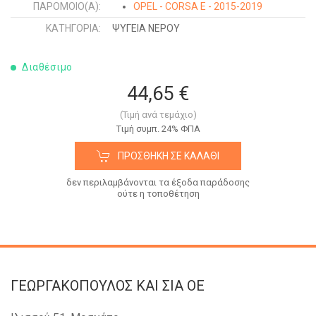
ΠΑΡΌΜΟΙΟ(Α):
OPEL - CORSA E - 2015-2019
ΚΑΤΗΓΟΡΊΑ:
ΨΥΓΕΙΑ ΝΕΡΟΥ
Διαθέσιμο
44,65 €
(Τιμή ανά τεμάχιο)
Tιμή συμπ. 24% ΦΠΑ
ΠΡΟΣΘΉΚΗ ΣΕ ΚΑΛΆΘΙ
δεν περιλαμβάνονται τα έξοδα παράδοσης
ούτε η τοποθέτηση
ΓΕΩΡΓΑΚΟΠΟΥΛΟΣ KAI ΣΙΑ OE