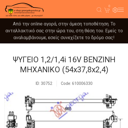
0
Από την online αγορά, στην άμεση τοποθέτηση. Το
ανταλλακτικό σας στην ώρα του, στη θέση του. Εμείς το
αναλαμβάνουμε, εσείς συνεχίζετε το δρόμο σας!
ΨΥΓΕΙΟ 1,2/1,4i 16V ΒΕΝΖΙΝΗ
ΜΗΧΑΝΙΚΟ (54x37,8x2,4)
ID: 30752
Code: 610006330