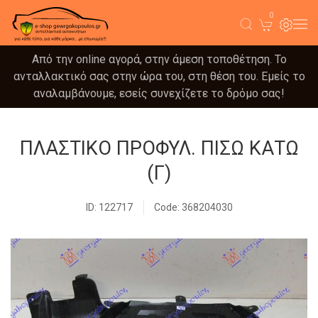
0
Από την online αγορά, στην άμεση τοποθέτηση. Το
ανταλλακτικό σας στην ώρα του, στη θέση του. Εμείς το
αναλαμβάνουμε, εσείς συνεχίζετε το δρόμο σας!
ΠΛΑΣΤΙΚΟ ΠΡΟΦΥΛ. ΠΙΣΩ ΚΑΤΩ
(Γ)
ID: 122717
Code: 368204030