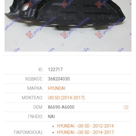
ID:
122717
ΚΩΔΙΚΌΣ:
368204030
ΜΑΡΚΑ:
HYUNDAI
ΜΟΝΤΕΛΟ:
i30 5D
(2014-2017)
OEM:
86690-A6000
ΓΝΉΣΙΟ:
ΝΑΙ
HYUNDAI - i30 5D - 2012-2014
ΠΑΡΌΜΟΙΟ(Α):
HYUNDAI - i30 5D - 2014-2017