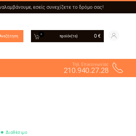
αναλαμβάνουμε, εσείς συνεχίζετε το δρόμο σας!
0
0
€
Αναζήτηση
προϊόν(τα)
Τηλ. Επικοινωνίας
210.940.27.28
Διαθέσιμο