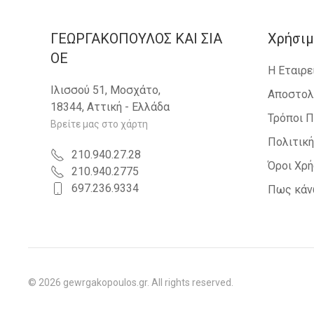
ΓΕΩΡΓΑΚΟΠΟΥΛΟΣ KAI ΣΙΑ
Χρήσιμ
OE
Η Εταιρε
Ιλισσού 51, Μοσχάτο,
Αποστολ
18344, Αττική - Ελλάδα
Τρόποι 
Βρείτε μας στο χάρτη
Πολιτικ
210.940.27.28
Όροι Χρ
210.940.2775
697.236.9334
Πως κάν
©
2026
gewrgakopoulos.gr. All rights reserved.