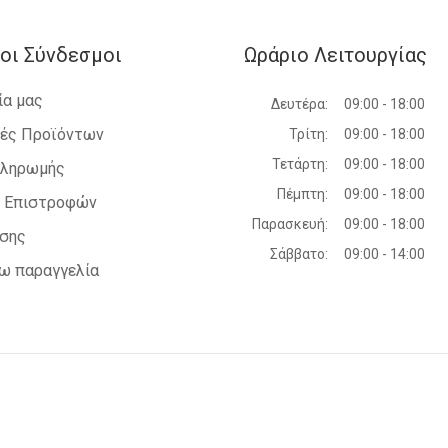
2003-2005
HYUNDAI - GETZ - 2006-2010
HYUNDAI - ACCENT SDN - 2006-
οι Σύνδεσμοι
Ωράριο Λειτουργίας
2011
HYUNDAI - SANTA FE - 2005-2009
ία μας
Δευτέρα:
09:00 - 18:00
KIA - SPORTAGE - 2004-2008
HYUNDAI - ATOS PRIME - 2003-
ές Προϊόντων
Τρίτη:
09:00 - 18:00
2007
Τετάρτη:
09:00 - 18:00
Πληρωμής
HYUNDAI - i20 - 2008-2012
HYUNDAI - MATRIX - 2008-2010
Πέμπτη:
09:00 - 18:00
ή Επιστροφών
KIA - CEED 3D - 2007-2010
Παρασκευή:
09:00 - 18:00
ήσης
HYUNDAI - ELANTRA - 2004-2007
Σάββατο:
09:00 - 14:00
KIA - SORENTO - 2002-2009
ω παραγγελία
HYUNDAI - TUCSON - 2004-2010
HYUNDAI - SANTA FE - 2000-2005
HYUNDAI - MATRIX - 2001-2008
HYUNDAI - LANTRA J2 - 1995-
1998
KIA - SPORTAGE - 1995-2004
HYUNDAI - COUPE - 2001-2007
HYUNDAI - ELANTRA - 2000-2004
HYUNDAI - LANTRA J2 - 1998-