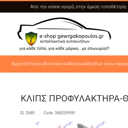
Από την online αγορά, στην άμεση τοποθέτηση.
Αρχική
Η Εταιρεία
Ανταλακτικά
Αξεσουάρ
Blog
Πως κάνω παραγγ
ΚΛΙΠΣ ΠΡΟΦΥΛΑΚΤΗΡΑ-
ID: 2680
Code: 368209990