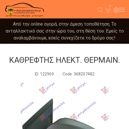
0
Από την online αγορά, στην άμεση τοποθέτηση. Το
ανταλλακτικό σας στην ώρα του, στη θέση του. Εμείς το
αναλαμβάνουμε, εσείς συνεχίζετε το δρόμο σας!
ΚΑΘΡΕΦΤΗΣ ΗΛΕΚΤ. ΘΕΡΜΑΙΝ.
ID: 122969
Code: 368207482