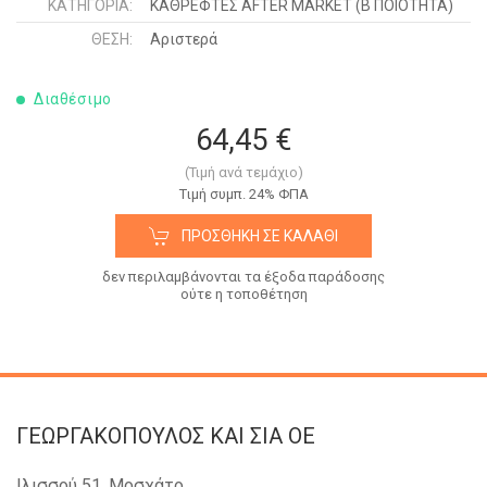
ΚΑΤΗΓΟΡΊΑ:
ΚΑΘΡΕΦΤΕΣ AFTER MARKET (Β ΠΟΙΟΤΗΤΑ)
ΘΈΣΗ:
Αριστερά
Διαθέσιμο
64,45 €
(Τιμή ανά τεμάχιο)
Tιμή συμπ. 24% ΦΠΑ
ΠΡΟΣΘΉΚΗ ΣΕ ΚΑΛΆΘΙ
δεν περιλαμβάνονται τα έξοδα παράδοσης
ούτε η τοποθέτηση
ΓΕΩΡΓΑΚΟΠΟΥΛΟΣ KAI ΣΙΑ OE
Ιλισσού 51, Μοσχάτο,