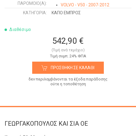
ΠΑΡΌΜΟΙΟ(Α):
VOLVO - V50 - 2007-2012
VOLVO - C30 - 2010-
ΚΑΤΗΓΟΡΊΑ:
ΚΑΠΟ ΕΜΠΡΟΣ
VOLVO - C30 - 2010-
VOLVO - C30 - 2010-
Διαθέσιμο
542,90 €
(Τιμή ανά τεμάχιο)
Tιμή συμπ. 24% ΦΠΑ
ΠΡΟΣΘΉΚΗ ΣΕ ΚΑΛΆΘΙ
δεν περιλαμβάνονται τα έξοδα παράδοσης
ούτε η τοποθέτηση
ΓΕΩΡΓΑΚΟΠΟΥΛΟΣ KAI ΣΙΑ OE