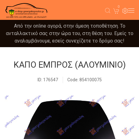
0
Από την online αγορά, στην άμεση τοποθέτηση. Το
ανταλλακτικό σας στην ώρα του, στη θέση του. Εμείς το
αναλαμβάνουμε, εσείς συνεχίζετε το δρόμο σας!
ΚΑΠΟ ΕΜΠΡΟΣ (ΑΛΟΥΜΙΝΙΟ)
ID: 176547
Code: 854100075