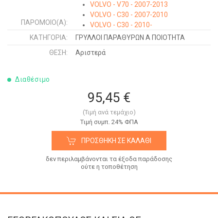
VOLVO - V70 - 2007-2013
VOLVO - C30 - 2007-2010
ΠΑΡΌΜΟΙΟ(Α):
VOLVO - C30 - 2010-
VOLVO - S80 - 2013-
ΚΑΤΗΓΟΡΊΑ:
ΓΡΥΛΛΟΙ ΠΑΡΑΘΥΡΩΝ Α ΠΟΙΟΤΗΤΑ
ΘΈΣΗ:
Αριστερά
Διαθέσιμο
95,45 €
(Τιμή ανά τεμάχιο)
Tιμή συμπ. 24% ΦΠΑ
ΠΡΟΣΘΉΚΗ ΣΕ ΚΑΛΆΘΙ
δεν περιλαμβάνονται τα έξοδα παράδοσης
ούτε η τοποθέτηση