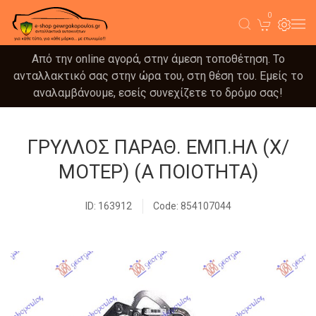
0
Από την online αγορά, στην άμεση τοποθέτηση. Το
ανταλλακτικό σας στην ώρα του, στη θέση του. Εμείς το
αναλαμβάνουμε, εσείς συνεχίζετε το δρόμο σας!
ΓΡΥΛΛΟΣ ΠΑΡΑΘ. ΕΜΠ.ΗΛ (Χ/
ΜΟΤΕΡ) (Α ΠΟΙΟΤΗΤΑ)
ID: 163912
Code: 854107044