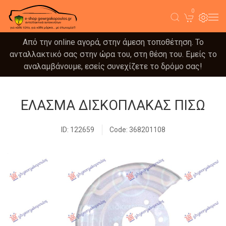
0
Από την online αγορά, στην άμεση τοποθέτηση. Το
ανταλλακτικό σας στην ώρα του, στη θέση του. Εμείς το
αναλαμβάνουμε, εσείς συνεχίζετε το δρόμο σας!
ΕΛΑΣΜΑ ΔΙΣΚΟΠΛΑΚΑΣ ΠΙΣΩ
ID: 122659
Code: 368201108