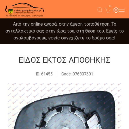
0
Από την online αγορά, στην άμεση τοποθέτηση. Το
ανταλλακτικό σας στην ώρα του, στη θέση του. Εμείς το
αναλαμβάνουμε, εσείς συνεχίζετε το δρόμο σας!
ΕΙΔΟΣ ΕΚΤΟΣ ΑΠΟΘΗΚΗΣ
ID: 61455
Code: 076807601