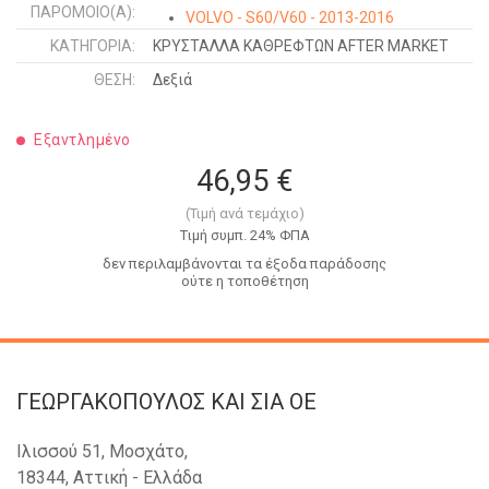
ΠΑΡΌΜΟΙΟ(Α):
VOLVO - S60/V60 - 2013-2016
VOLVO - V40 - 2012-
ΚΑΤΗΓΟΡΊΑ:
ΚΡΥΣΤΑΛΛΑ ΚΑΘΡΕΦΤΩΝ AFTER MARKET
ΘΈΣΗ:
Δεξιά
Εξαντλημένο
46,95 €
(Τιμή ανά τεμάχιο)
Tιμή συμπ. 24% ΦΠΑ
δεν περιλαμβάνονται τα έξοδα παράδοσης
ούτε η τοποθέτηση
ΓΕΩΡΓΑΚΟΠΟΥΛΟΣ KAI ΣΙΑ OE
Ιλισσού 51, Μοσχάτο,
18344, Αττική - Ελλάδα