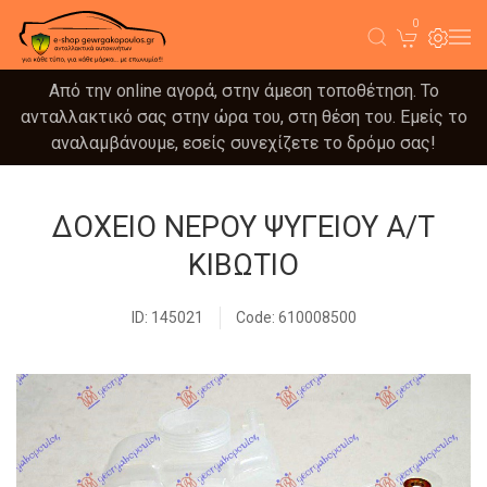
0
Από την online αγορά, στην άμεση τοποθέτηση. Το
ανταλλακτικό σας στην ώρα του, στη θέση του. Εμείς το
αναλαμβάνουμε, εσείς συνεχίζετε το δρόμο σας!
ΔΟΧΕΙΟ ΝΕΡΟΥ ΨΥΓΕΙΟΥ A/T
ΚΙΒΩΤΙΟ
ID: 145021
Code: 610008500