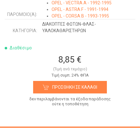
OPEL - VECTRA A - 1992-1995
OPEL - ASTRA F - 1991-1994
ΠΑΡΌΜΟΙΟ(Α):
OPEL - CORSA B - 1993-1995
OPEL - OMEGA A - 1991-1994
ΔΙΑΚΟΠΤΕΣ ΦΩΤΩΝ-ΦΛΑΣ-
OPEL - OMEGA B - 1994-2003
ΚΑΤΗΓΟΡΊΑ:
ΥΑΛΟΚΑΘΑΡΙΣΤΗΡΩΝ
OPEL - ASTRA F - 1995-1998
OPEL - TIGRA - 1995-2004
Διαθέσιμο
OPEL - COMBO - 1993-2000
OPEL - CORSA B - 1996-1997
8,85 €
OPEL - CORSA B - 1997-2000
(Τιμή ανά τεμάχιο)
Tιμή συμπ. 24% ΦΠΑ
ΠΡΟΣΘΉΚΗ ΣΕ ΚΑΛΆΘΙ
δεν περιλαμβάνονται τα έξοδα παράδοσης
ούτε η τοποθέτηση