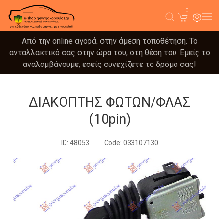
0
Από την online αγορά, στην άμεση τοποθέτηση. Το
ανταλλακτικό σας στην ώρα του, στη θέση του. Εμείς το
αναλαμβάνουμε, εσείς συνεχίζετε το δρόμο σας!
ΔΙΑΚΟΠΤΗΣ ΦΩΤΩΝ/ΦΛΑΣ
(10pin)
ID: 48053
Code: 033107130