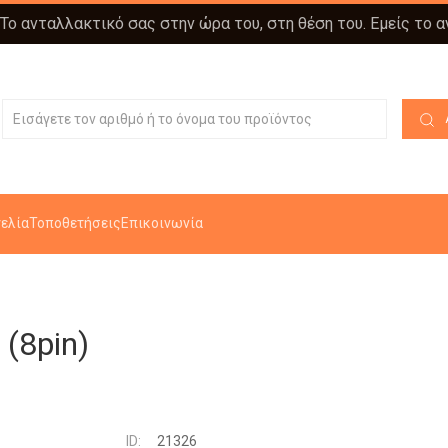
 Το ανταλλακτικό σας στην ώρα του, στη θέση του. Εμείς το 
ελία
Τοποθετήσεις
Επικοινωνία
8pin)
ID:
21326