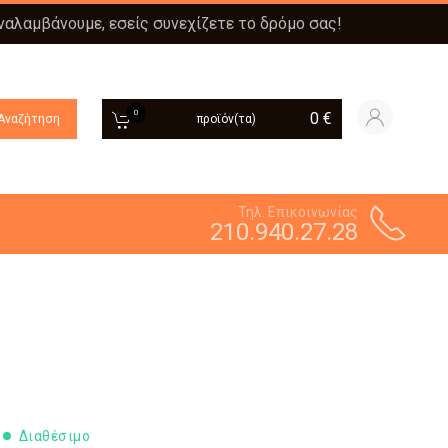
αναλαμβάνουμε, εσείς συνεχίζετε το δρόμο σας!
0
0
€
Αναζήτηση
προϊόν(τα)
Τηλ. Επικοινωνίας
210.940.27.28
Διαθέσιμο