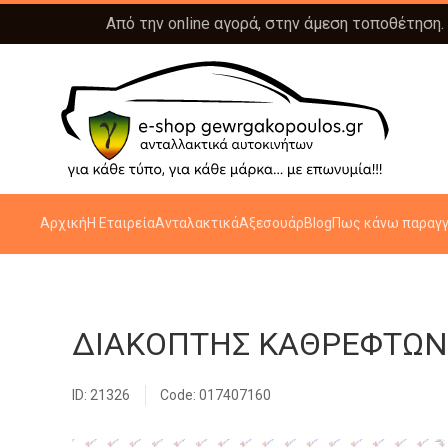
Από την online αγορά, στην άμεση τοποθέτηση.
Αρχική
Η Εταιρεία
Ανταλακτικά
Αξεσουάρ
Blog
Πως κάνω παραγγ
ΔΙΑΚΟΠΤΗΣ ΚΑΘΡΕΦΤΩΝ (
ID: 21326
Code: 017407160