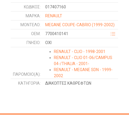
ΚΩΔΙΚΌΣ:
017407160
ΜΑΡΚΑ:
RENAULT
ΜΟΝΤΕΛΟ:
MEGANE COUPE-CABRIO
(1999-2002)
OEM:
7700410141
ΓΝΉΣΙΟ:
ΟΧΙ
RENAULT - CLIO - 1998-2001
RENAULT - CLIO 01-06/CAMPUS
04-/THALIA - 2001-
RENAULT - MEGANE SDN - 1999-
ΠΑΡΌΜΟΙΟ(Α):
2002
DACIA - SANDERO - 2008-2012
ΚΑΤΗΓΟΡΊΑ:
ΔΙΑΚΟΠΤΕΣ ΚΑΘΡΕΦΤΩΝ
RENAULT - MEGANE L/B - 1999-
2002
RENAULT - MEGANE COUPE-
CABRIO - 1999-2002
OPEL - MOVANO - 1998-2009
RENAULT - CLIO - 2006-2009
RENAULT - MEGANE SDN-H/B-L/B