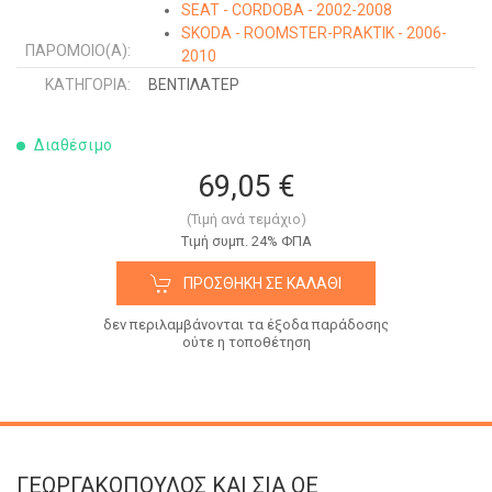
SEAT - CORDOBA - 2002-2008
SKODA - ROOMSTER-PRAKTIK - 2006-
ΠΑΡΌΜΟΙΟ(Α):
2010
VW - FOX - 2005-2011
ΚΑΤΗΓΟΡΊΑ:
ΒΕΝΤΙΛΑΤΕΡ
VW - POLO - 2005-2009
SKODA - FABIA - 1999-2007
Διαθέσιμο
SKODA - FABIA - 2007-2010
SEAT - IBIZA - 2008-2012
69,05 €
SEAT - IBIZA - 2012-2015
SEAT - IBIZA - 2015-2017
(Τιμή ανά τεμάχιο)
SEAT - TOLEDO - 2012-
Tιμή συμπ. 24% ΦΠΑ
SKODA - FABIA - 2010-2014
ΠΡΟΣΘΉΚΗ ΣΕ ΚΑΛΆΘΙ
SKODA - ROOMSTER - 2010-2015
SKODA - RAPID - 2012-2019
δεν περιλαμβάνονται τα έξοδα παράδοσης
VW - CROSS POLO - 2005-2009
ούτε η τοποθέτηση
ΓΕΩΡΓΑΚΟΠΟΥΛΟΣ KAI ΣΙΑ OE