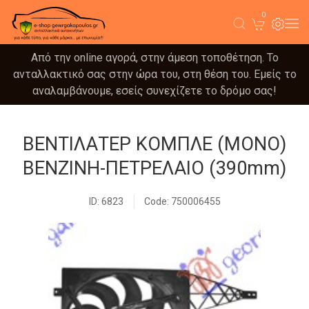
0
Από την online αγορά, στην άμεση τοποθέτηση. Το
ανταλλακτικό σας στην ώρα του, στη θέση του. Εμείς το
αναλαμβάνουμε, εσείς συνεχίζετε το δρόμο σας!
ΒΕΝΤΙΛΑΤΕΡ ΚΟΜΠΛΕ (ΜΟΝΟ)
ΒΕΝΖΙΝΗ-ΠΕΤΡΕΛΑΙΟ (390mm)
ID: 6823
Code: 750006455