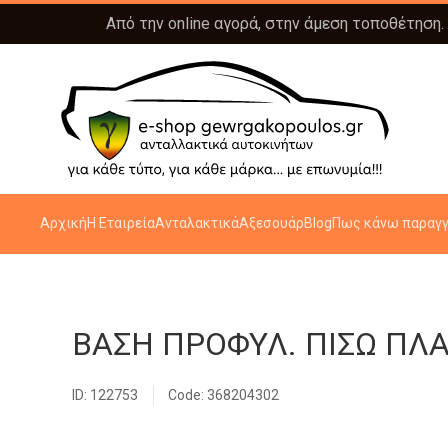
Από την online αγορά, στην άμεση τοποθέτηση.
Αρχική
Η Εταιρεία
Ανταλακτικά
Αξεσουάρ
Blog
Πως κάνω παραγγ
ΒΑΣΗ ΠΡΟΦΥΛ. ΠΙΣΩ ΠΛΑ
ID: 122753
Code: 368204302