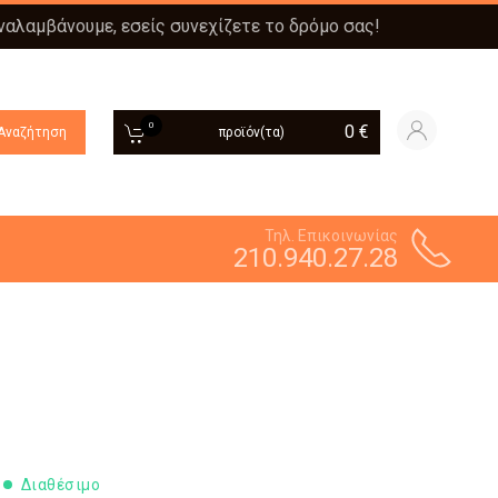
αναλαμβάνουμε, εσείς συνεχίζετε το δρόμο σας!
0
0
€
Αναζήτηση
προϊόν(τα)
Τηλ. Επικοινωνίας
210.940.27.28
Διαθέσιμο