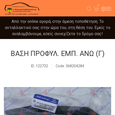
0
Από την online αγορά, στην άμεση τοποθέτηση. Το
ανταλλακτικό σας στην ώρα του, στη θέση του. Εμείς το
αναλαμβάνουμε, εσείς συνεχίζετε το δρόμο σας!
ΒΑΣΗ ΠΡΟΦΥΛ. ΕΜΠ. ΑΝΩ (Γ)
ID: 122732
Code: 368204284