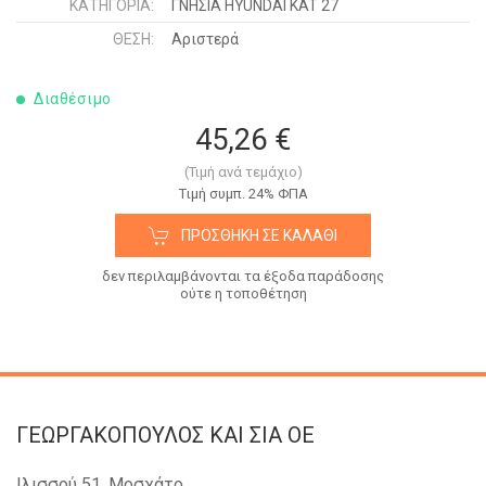
ΚΑΤΗΓΟΡΊΑ:
ΓΝΗΣΙΑ HYUNDAI KAT 27
ΘΈΣΗ:
Αριστερά
Διαθέσιμο
45,26 €
(Τιμή ανά τεμάχιο)
Tιμή συμπ. 24% ΦΠΑ
ΠΡΟΣΘΉΚΗ ΣΕ ΚΑΛΆΘΙ
δεν περιλαμβάνονται τα έξοδα παράδοσης
ούτε η τοποθέτηση
ΓΕΩΡΓΑΚΟΠΟΥΛΟΣ KAI ΣΙΑ OE
Ιλισσού 51, Μοσχάτο,