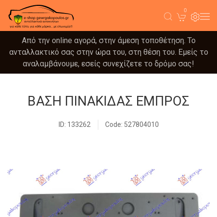
0
Από την online αγορά, στην άμεση τοποθέτηση. Το
ανταλλακτικό σας στην ώρα του, στη θέση του. Εμείς το
αναλαμβάνουμε, εσείς συνεχίζετε το δρόμο σας!
ΒΑΣΗ ΠΙΝΑΚΙΔΑΣ ΕΜΠΡΟΣ
ID: 133262
Code: 527804010