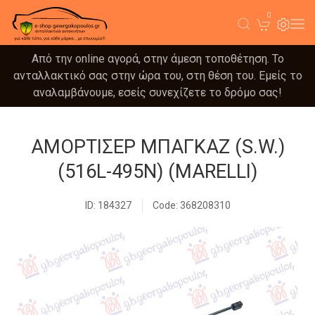
0
Από την online αγορά, στην άμεση τοποθέτηση. Το
ανταλλακτικό σας στην ώρα του, στη θέση του. Εμείς το
αναλαμβάνουμε, εσείς συνεχίζετε το δρόμο σας!
ΑΜΟΡΤΙΣΕΡ ΜΠΑΓΚΑΖ (S.W.)
(516L-495N) (MARELLI)
ID: 184327
Code: 368208310