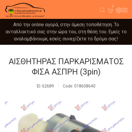
0
Από την online αγορά, στην άμεση τοποθέτηση. Το
ανταλλακτικό σας στην ώρα του, στη θέση του. Εμείς το
αναλαμβάνουμε, εσείς συνεχίζετε το δρόμο σας!
ΑΙΣΘΗΤΗΡΑΣ ΠΑΡΚΑΡΙΣΜΑΤΟΣ
ΦΙΣΑ ΑΣΠΡΗ (3pin)
ID: 62689
Code: 018608640