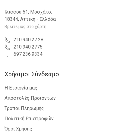
VOLVO - S40 - 2007-2012
VOLVO - C70 - 2006-2010
Ιλισσού 51, Μοσχάτο,
VOLVO - C70 - 2010-
18344, Αττική - Ελλάδα
VOLVO - C30 - 2007-2010
VOLVO - C30 - 2010-
Βρείτε μας στο χάρτη
VOLVO - V50 - 2004-2007
VOLVO - V50 - 2007-2012
210.940.27.28
210.940.2775
697.236.9334
Χρήσιμοι Σύνδεσμοι
Η Εταιρεία μας
Αποστολές Προϊόντων
Τρόποι Πληρωμής
Πολιτική Επιστροφών
Όροι Χρήσης