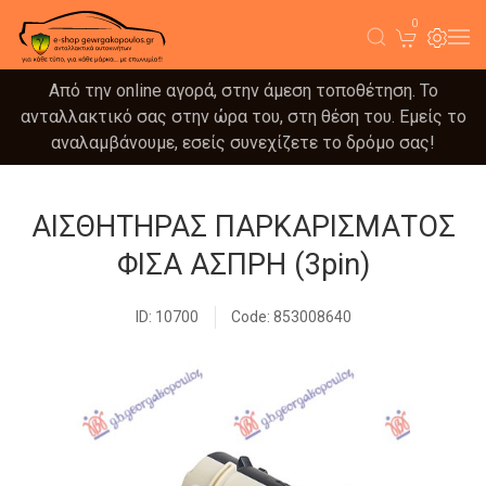
0
Από την online αγορά, στην άμεση τοποθέτηση. Το
ανταλλακτικό σας στην ώρα του, στη θέση του. Εμείς το
αναλαμβάνουμε, εσείς συνεχίζετε το δρόμο σας!
ΑΙΣΘΗΤΗΡΑΣ ΠΑΡΚΑΡΙΣΜΑΤΟΣ
ΦΙΣΑ ΑΣΠΡΗ (3pin)
ID: 10700
Code: 853008640