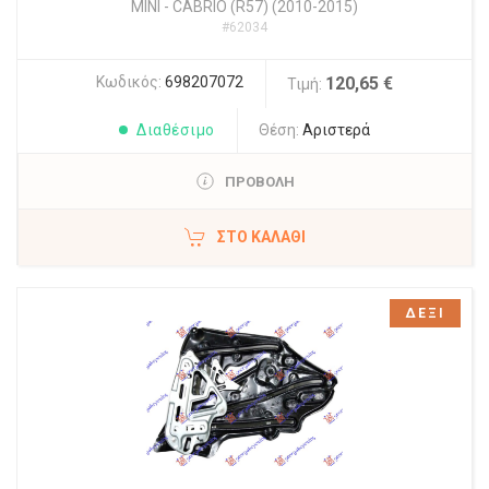
MINI
-
CABRIO (R57) (2010-2015)
#62034
Κωδικός:
698207072
120,65 €
Τιμή:
Διαθέσιμο
Θέση:
Αριστερά
ΠΡΟΒΟΛΗ
ΣΤΟ ΚΑΛΆΘΙ
ΔΕΞΙ