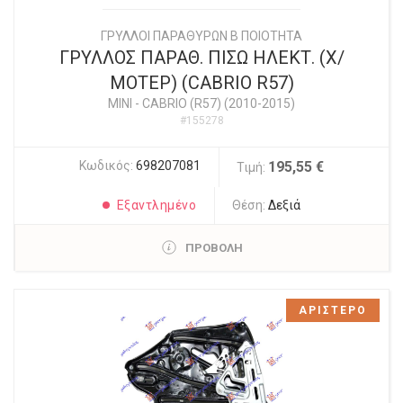
ΓΡΥΛΛΟΙ ΠΑΡΑΘΥΡΩΝ Β ΠΟΙΟΤΗΤΑ
ΓΡΥΛΛΟΣ ΠΑΡΑΘ. ΠΙΣΩ ΗΛΕΚΤ. (Χ/
ΜΟΤΕΡ) (CABRIO R57)
MINI
-
CABRIO (R57) (2010-2015)
#155278
Κωδικός:
698207081
195,55 €
Τιμή:
Εξαντλημένο
Θέση:
Δεξιά
ΠΡΟΒΟΛΗ
ΑΡΙΣΤΕΡΟ