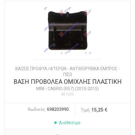
ΒΑΣΕΙΣ ΠΡΟΦΥΛ./ΦΤΕΡΩΝ - ΑΝΤΙΘΟΡΥΒΙΚΑ ΕΜΠΡΟΣ -
ΠΙΣΩ
ΒΑΣΗ ΠΡΟΒΟΛΕΑ ΟΜΙΧΛΗΣ ΠΛΑΣΤΙΚΗ
MINI
-
CABRIO (R57) (2010-2015)
#61605
Κωδικός:
698203990
15,25 €
Τιμή:
Διαθέσιμο