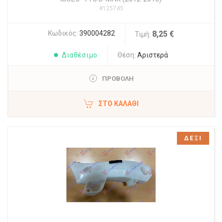
#125745
Κωδικός:
390004282
8,25 €
Τιμή:
Διαθέσιμο
Θέση:
Αριστερά
ΠΡΟΒΟΛΗ
ΣΤΟ ΚΑΛΆΘΙ
ΔΕΞΙ