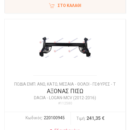
ΣΤΟ ΚΑΛΆΘΙ
ΠΟΔΙΑ ΕΜΠ. ΑΝΩ, ΚΑΤΩ, ΜΕΣΑΙΑ - ΘΟΛΟΙ - ΓΕΦΥΡΕΣ - Τ
ΑΞΟΝΑΣ ΠΙΣΩ
DACIA
-
LOGAN-MCV (2012-2016)
#112580
Κωδικός:
220100945
241,35 €
Τιμή: