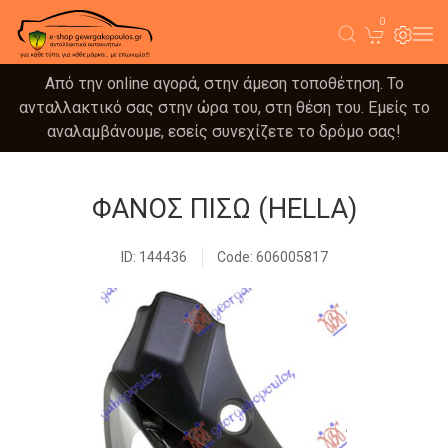
0
Από την online αγορά, στην άμεση τοποθέτηση. Το
ανταλλακτικό σας στην ώρα του, στη θέση του. Εμείς το
αναλαμβάνουμε, εσείς συνεχίζετε το δρόμο σας!
ΦΑΝΟΣ ΠΙΣΩ (HELLA)
ID: 144436
Code: 606005817