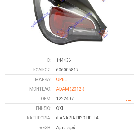
ID:
144436
ΚΩΔΙΚΌΣ:
606005817
ΜΑΡΚΑ:
OPEL
ΜΟΝΤΕΛΟ:
ADAM
(2012-)
OEM:
1222407
ΓΝΉΣΙΟ:
ΟΧΙ
ΚΑΤΗΓΟΡΊΑ:
ΦΑΝΑΡΙΑ ΠΙΣΩ HELLA
ΘΈΣΗ:
Αριστερά