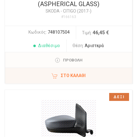
(ASPHERICAL GLASS)
SKODA
-
CITIGO (2017-)
#166163
Κωδικός:
748107504
46,45 €
Τιμή:
Διαθέσιμο
Θέση:
Αριστερά
ΠΡΟΒΟΛΗ
ΣΤΟ ΚΑΛΆΘΙ
ΔΕΞΙ