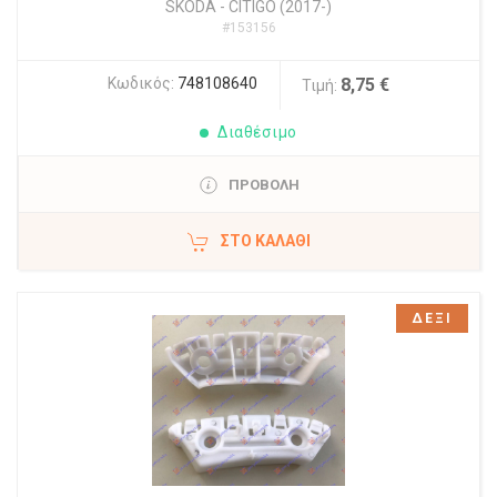
SKODA
-
CITIGO (2017-)
#153156
Κωδικός:
748108640
8,75 €
Τιμή:
Διαθέσιμο
ΠΡΟΒΟΛΗ
ΣΤΟ ΚΑΛΆΘΙ
ΔΕΞΙ