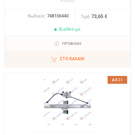
#166065
Κωδικός:
748106440
73,65 €
Τιμή:
Διαθέσιμο
ΠΡΟΒΟΛΗ
ΣΤΟ ΚΑΛΆΘΙ
ΔΕΞΙ