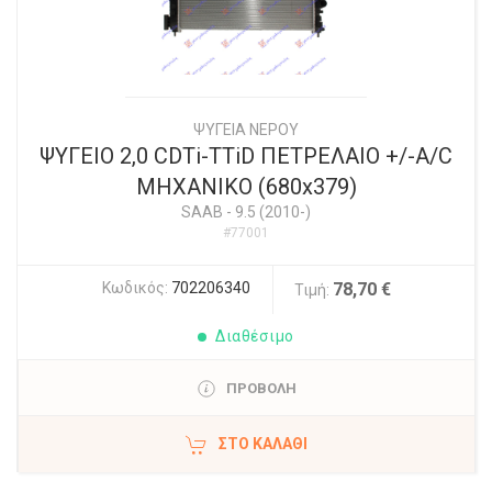
ΨΥΓΕΙΑ ΝΕΡΟΥ
ΨΥΓΕΙΟ 2,0 CDTi-TTiD ΠΕΤΡΕΛΑΙΟ +/-A/C
ΜΗΧΑΝΙΚΟ (680x379)
SAAB
-
9.5 (2010-)
#77001
Κωδικός:
702206340
78,70 €
Τιμή:
Διαθέσιμο
ΠΡΟΒΟΛΗ
ΣΤΟ ΚΑΛΆΘΙ