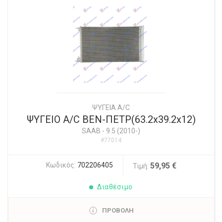
ΨΥΓΕΙΑ A/C
ΨΥΓΕΙΟ A/C BEN-ΠΕΤΡ(63.2x39.2x12)
SAAB
-
9.5 (2010-)
#77014
Κωδικός:
702206405
59,95 €
Τιμή:
Διαθέσιμο
ΠΡΟΒΟΛΗ