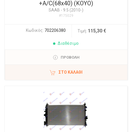
+A/C(68x40) (KOYO)
SAAB
-
9.5 (2010-)
#175029
Κωδικός:
702206380
115,30 €
Τιμή:
Διαθέσιμο
ΠΡΟΒΟΛΗ
ΣΤΟ ΚΑΛΆΘΙ