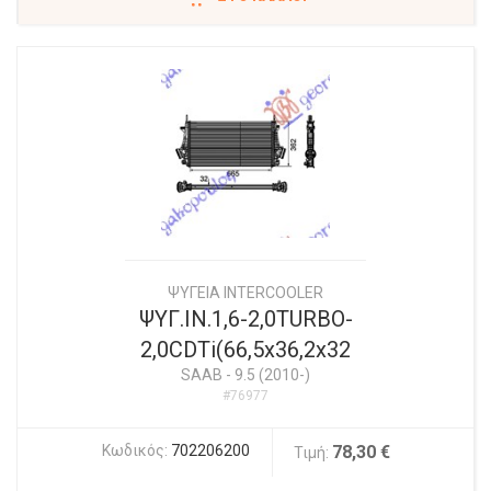
ΨΥΓΕΙΑ INTERCOOLER
ΨΥΓ.IN.1,6-2,0TURBO-
2,0CDTi(66,5x36,2x32
SAAB
-
9.5 (2010-)
#76977
Κωδικός:
702206200
78,30 €
Τιμή: