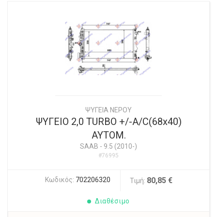
ΨΥΓΕΙΑ ΝΕΡΟΥ
ΨΥΓΕΙΟ 2,0 TURBO +/-A/C(68x40)
ΑΥΤΟΜ.
SAAB
-
9.5 (2010-)
#76995
Κωδικός:
702206320
80,85 €
Τιμή:
Διαθέσιμο