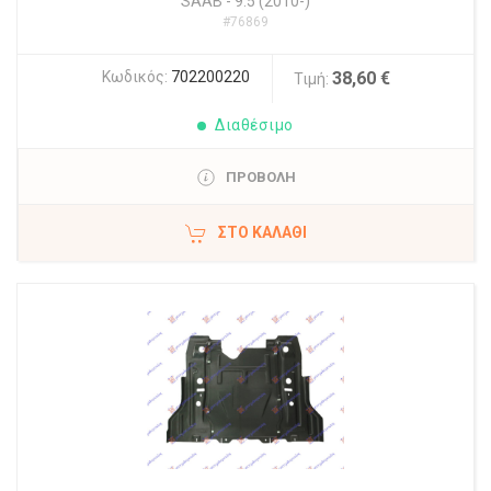
SAAB
-
9.5 (2010-)
#76869
Κωδικός:
702200220
38,60 €
Τιμή:
Διαθέσιμο
ΠΡΟΒΟΛΗ
ΣΤΟ ΚΑΛΆΘΙ